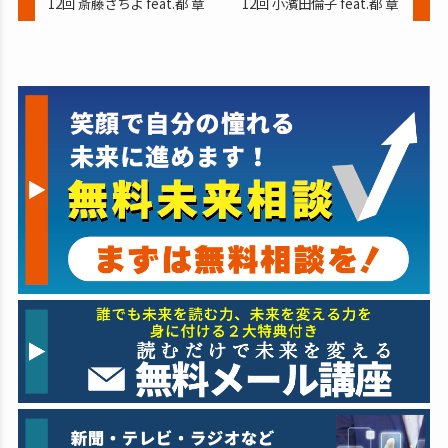
12回 斎藤さちよ feat.都 章
12回 小濱田倫子 feat.都 章