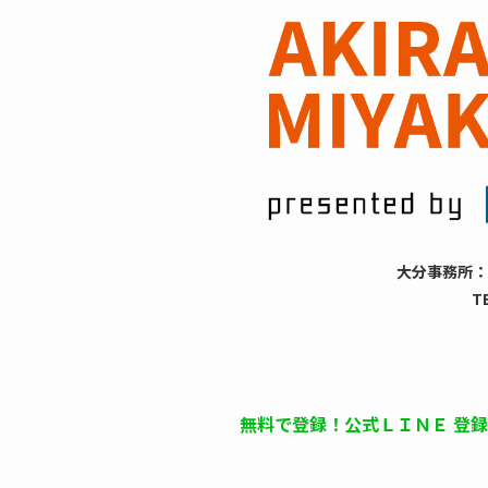
大分事務所：
T
無料で登録！公式ＬＩＮＥ 登