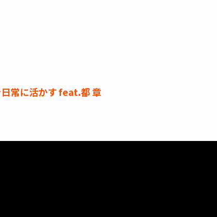
に活かす feat.都 章