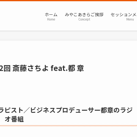
ホーム
みやこあきらご挨拶
セッションメ
Home
Concept
Menu
 斎藤さちよ feat.都 章
ラピスト／ビジネスプロデューサー都章のラジ
オ番組