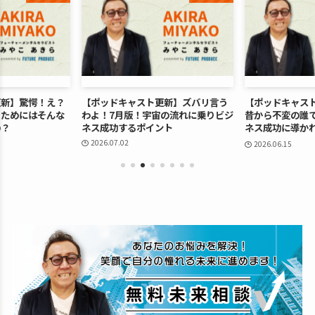
更新】驚愕！え？
【ポッドキャスト更新】ズバリ言う
【ポッドキャス
るためにはそんな
わよ！7月版！宇宙の流れに乗りビジ
昔から不変の誰
の？
ネス成功するポイント
ネス成功に導か
ます
2026.07.02
2026.06.15