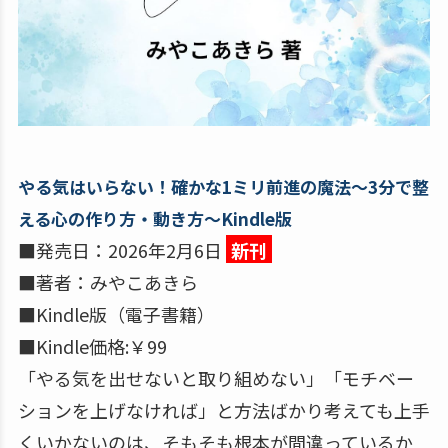
やる気はいらない！確かな1ミリ前進の魔法～3分で整
える心の作り方・動き方～Kindle版
■発売日：2026年2月6日
新刊
■著者：みやこあきら
■Kindle版（電子書籍）
■Kindle価格:￥99
「やる気を出せないと取り組めない」「モチベー
ションを上げなければ」と方法ばかり考えても上手
くいかないのは、そもそも根本が間違っているか