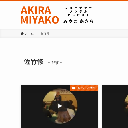
ホーム
佐竹修
佐竹修
– tag –
メディア情報