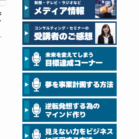
体
ン
ト