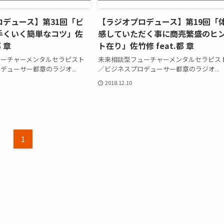
ロデュース】第31回「ビ
【ラジオプロデュース】第19回「
手くいく簡単なコツ」佐
感していただく事に商売繁盛のヒ
都 章
ト在り」佐竹修 feat.都 章
ューチャーメンタルセラピスト
未来相談型フューチャーメンタルセラピス
デューサー都章のラジオ...
／ビジネスプロデューサー都章のラジオ...
2018.12.10
1