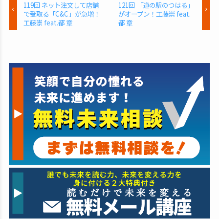
119回 ネット注文して店舗
121回 「道の駅のつはる」
で受取る「C&C」が急増！
がオープン！工藤崇 feat.
工藤崇 feat.都 章
都 章