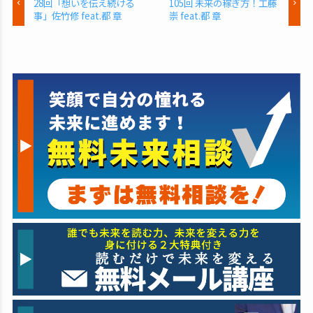
28回「想いを伝え続ける
105回 未来の稼ぎ方！工藤
事」佐竹修 feat.都 章
崇 feat.都 章