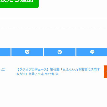
れに
【ラジオプロデュース】第43回「見えない力を現実に活用す
る方法」斎藤さちよ feat.都 章