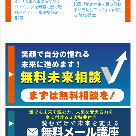
8回「大事な事に気が付く
10回「地道な事を積み重ね
タイミングを素直に受け取
ると成功していく」山根良
れるか？」山根良友 feat.
友 feat.都 章
都 章