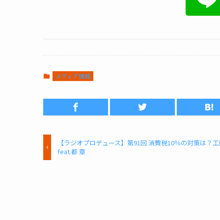
メディア情報
【ラジオプロデュース】第91回 消費税10％の対策は？
feat.都 章