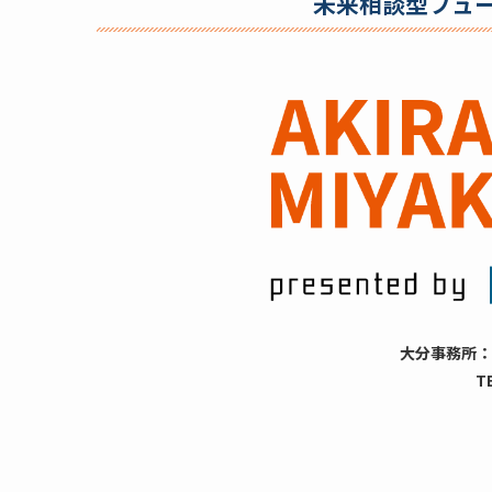
未来相談型フュ
大分事務所：
T