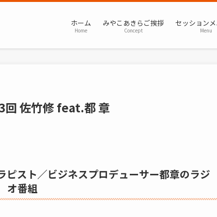
ホーム
みやこあきらご挨拶
セッションメ
Home
Concept
Menu
佐竹修 feat.都 章
ラピスト／ビジネスプロデューサー都章のラジ
オ番組