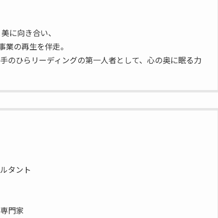
と美に向き合い、
生と事業の再生を伴走。
手のひらリーディングの第一人者として、心の奥に眠る力
サルタント
く専門家