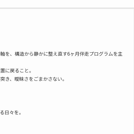
】
軸を、構造から静かに整え直す6ヶ月伴走プログラムを主
位置に戻ること。
を突き、曖昧さをごまかさない。
、
る日々を。