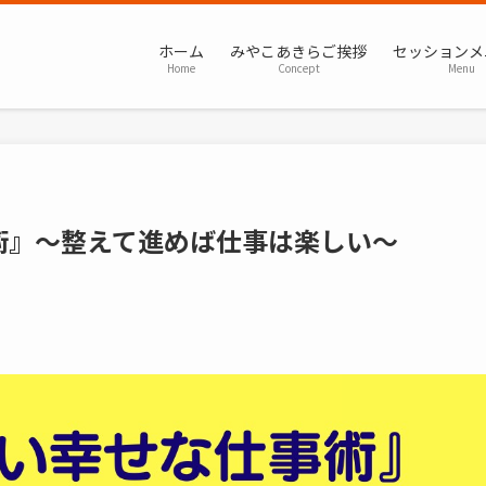
ホーム
みやこあきらご挨拶
セッションメ
Home
Concept
Menu
術』～整えて進めば仕事は楽しい～